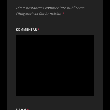
Din e-postadress kommer inte publiceras.
Obligatoriska fält är märkta
*
KOMMENTAR
*
NAMN
*