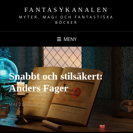
FANTASYKANALEN
MYTER, MAGI OCH FANTASTISKA
BÖCKER
MENY
Snabbt och stilsäkert:
Anders Fager
PUBLICERAT
MAJ 25, 2023
DEN