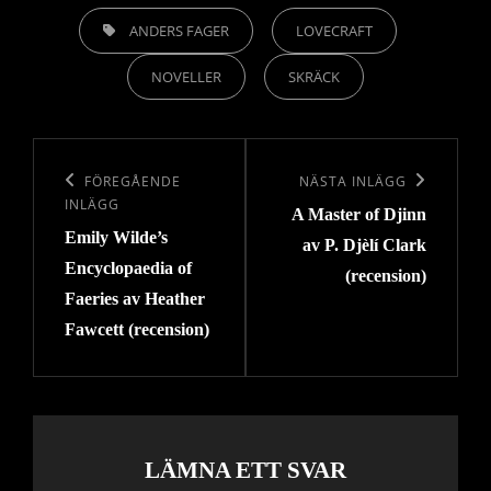
ETIKETTER,
ANDERS FAGER
LOVECRAFT
NOVELLER
SKRÄCK
Inläggsnavigering
Föregående
FÖREGÅENDE
Nästa
NÄSTA INLÄGG
INLÄGG
A Master of Djinn
inlägg
inlägg
Emily Wilde’s
av P. Djèlí Clark
Encyclopaedia of
(recension)
Faeries av Heather
Fawcett (recension)
LÄMNA ETT SVAR