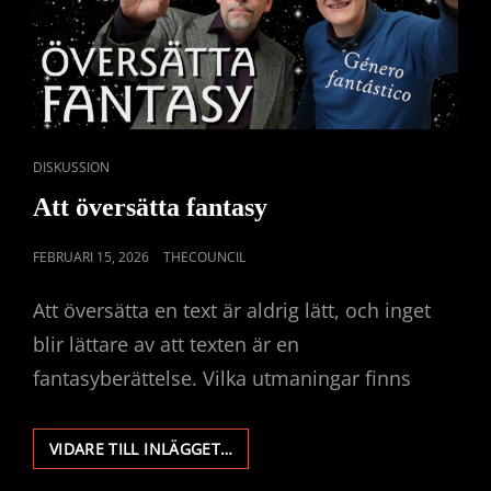
CAT
DISKUSSION
LINKS
Att översätta fantasy
PUBLICERAT
FEBRUARI 15, 2026
THECOUNCIL
DEN
Att översätta en text är aldrig lätt, och inget
blir lättare av att texten är en
fantasyberättelse. Vilka utmaningar finns
ATT
VIDARE TILL INLÄGGET…
ÖVERSÄTTA