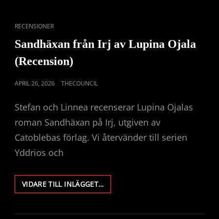
CAT
RECENSIONER
LINKS
Sandhäxan från Irj av Lupina Ojala
(Recension)
PUBLICERAT
APRIL 26, 2026
THECOUNCIL
DEN
Stefan och Linnea recenserar Lupina Ojalas
roman Sandhäxan på Irj, utgiven av
Catoblebas förlag. Vi återvänder till serien
Yddrios och
SANDHÄXAN
VIDARE TILL INLÄGGET…
FRÅN
IRJ
AV