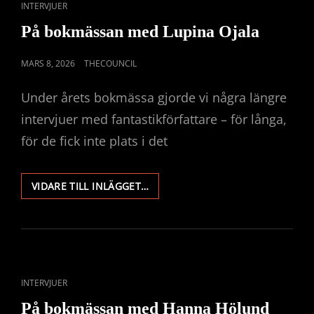
CAT
INTERVJUER
LINKS
På bokmässan med Lupina Ojala
PUBLICERAT
MARS 8, 2026
THECOUNCIL
DEN
Under årets bokmässa gjorde vi några längre
intervjuer med fantastikförfattare – för långa,
för de fick inte plats i det
PÅ
VIDARE TILL INLÄGGET…
BOKMÄSSAN
MED
LUPINA
OJALA
CAT
INTERVJUER
LINKS
På bokmässan med Hanna Hölund