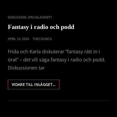
LUPINA
OJALA
(RECENSION)
CAT
,
DISKUSSION
SPECIALAVSNITT
LINKS
Fantasy i radio och podd
PUBLICERAT
APRIL 14, 2026
THECOUNCIL
DEN
Frida och Karla diskuterar ”fantasy rätt in i
örat” – det vill säga fantasy i radio och podd.
Diskussionen tar
FANTASY
VIDARE TILL INLÄGGET…
I
RADIO
OCH
PODD