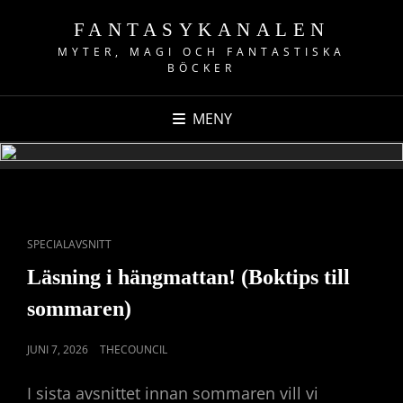
FANTASYKANALEN
MYTER, MAGI OCH FANTASTISKA
BÖCKER
MENY
CAT
SPECIALAVSNITT
LINKS
Läsning i hängmattan! (Boktips till
sommaren)
PUBLICERAT
JUNI 7, 2026
THECOUNCIL
DEN
I sista avsnittet innan sommaren vill vi