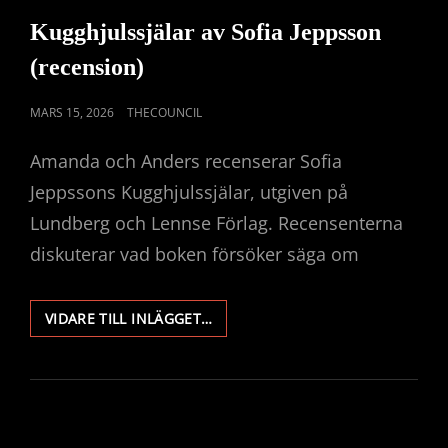
EDELFELDT
LINKS
(RECENSION)
Kugghjulssjälar av Sofia Jeppsson
(recension)
PUBLICERAT
MARS 15, 2026
THECOUNCIL
DEN
Amanda och Anders recenserar Sofia
Jeppssons Kugghjulssjälar, utgiven på
Lundberg och Lennse Förlag. Recensenterna
diskuterar vad boken försöker säga om
KUGGHJULSSJÄLAR
VIDARE TILL INLÄGGET…
AV
SOFIA
JEPPSSON
(RECENSION)