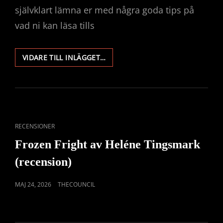
självklart lämna er med några goda tips på
vad ni kan läsa tills
LÄSNING
VIDARE TILL INLÄGGET…
I
HÄNGMATTAN!
(BOKTIPS
TILL
SOMMAREN)
CAT
RECENSIONER
LINKS
Frozen Fright av Heléne Tingsmark
(recension)
PUBLICERAT
MAJ 24, 2026
THECOUNCIL
DEN