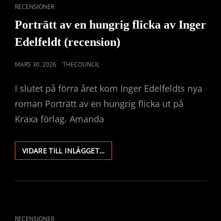
CAT
RECENSIONER
LINKS
Porträtt av en hungrig flicka av Inger
Edelfeldt (recension)
PUBLICERAT
MARS 30, 2026
THECOUNCIL
DEN
I slutet på förra året kom Inger Edelfeldts nya
roman Porträtt av en hungrig flicka ut på
Kraxa förlag. Amanda
PORTRÄTT
VIDARE TILL INLÄGGET…
AV
EN
HUNGRIG
FLICKA
AV
INGER
CAT
RECENSIONER