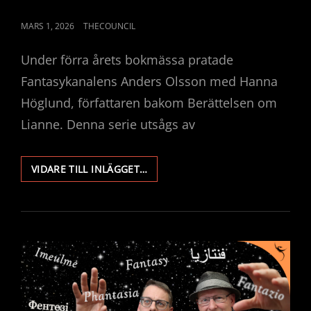
PUBLICERAT
MARS 1, 2026
THECOUNCIL
DEN
Under förra årets bokmässa pratade
Fantasykanalens Anders Olsson med Hanna
Höglund, författaren bakom Berättelsen om
Lianne. Denna serie utsågs av
PÅ
VIDARE TILL INLÄGGET…
BOKMÄSSAN
MED
HANNA
HÖLUND