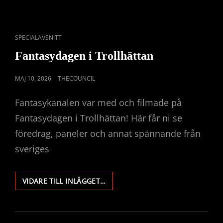
CAT
SPECIALAVSNITT
LINKS
Fantasydagen i Trollhättan
PUBLICERAT
MAJ 10, 2026
THECOUNCIL
DEN
Fantasykanalen var med och filmade på
Fantasydagen i Trollhättan! Här får ni se
föredrag, paneler och annat spännande från
sveriges
FANTASYDAGEN
VIDARE TILL INLÄGGET…
I
TROLLHÄTTAN