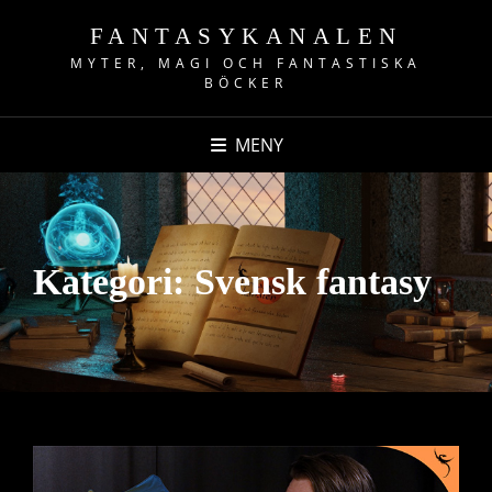
FANTASYKANALEN
MYTER, MAGI OCH FANTASTISKA
BÖCKER
MENY
Kategori:
Svensk fantasy