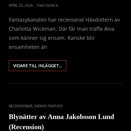
PUBLICERAT
APRIL 22, 2024
THECOUNCIL
DEN
Fantasykanalen har recenserat Häxdottern av
Charlotta Wickman. Där får man träffa Alva
som känner sig ensam. Kanske blir
ensamheten än
HÄXDOTTERN
VIDARE TILL INLÄGGET…
AV
CHARLOTTA
WICKMAN
CAT
,
RECENSIONER
SVENSK FANTASY
LINKS
Blynätter av Anna Jakobsson Lund
(Recension)