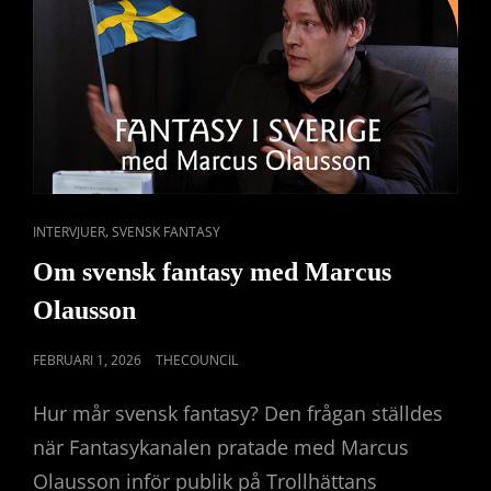
CAT
,
INTERVJUER
SVENSK FANTASY
LINKS
Om svensk fantasy med Marcus
Olausson
PUBLICERAT
FEBRUARI 1, 2026
THECOUNCIL
DEN
Hur mår svensk fantasy? Den frågan ställdes
när Fantasykanalen pratade med Marcus
Olausson inför publik på Trollhättans