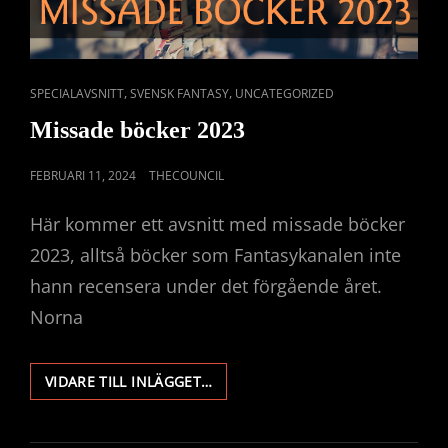
CAT
,
,
SPECIALAVSNITT
SVENSK FANTASY
UNCATEGORIZED
LINKS
Missade böcker 2023
PUBLICERAT
FEBRUARI 11, 2024
THECOUNCIL
DEN
Här kommer ett avsnitt med missade böcker
2023, alltså böcker som Fantasykanalen inte
hann recensera under det förgående året.
Norna
MISSADE
VIDARE TILL INLÄGGET…
BÖCKER
2023