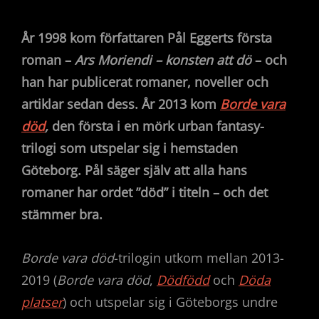
År
1998 kom författaren Pål Eggerts första
roman
–
Ars Moriendi – konsten att dö
–
och
han har publicerat romaner, noveller och
artiklar sedan dess. År 2013 kom
Borde vara
död
,
den första i en mörk urban fantasy-
trilogi som utspelar sig i hemstaden
Göteborg. Pål säger själv att alla hans
romaner har ordet ”död” i titeln
–
och det
stämmer bra.
Borde vara död
-trilogin utkom mellan 2013-
2019 (
Borde vara död
,
Dödfödd
och
Döda
platser
) och utspelar sig i Göteborgs undre