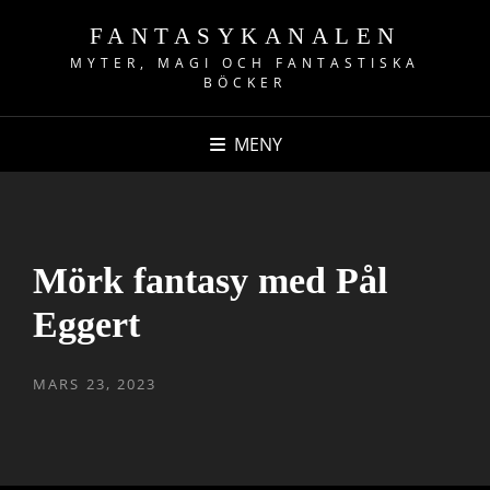
FANTASYKANALEN
MYTER, MAGI OCH FANTASTISKA
BÖCKER
MENY
Mörk fantasy med Pål
Eggert
PUBLICERAT
MARS 23, 2023
DEN