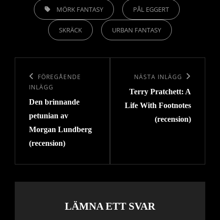
ETIKETTER,
MÖRK FANTASY
PÅL EGGERT
SKRÄCK
URBAN FANTASY
Inläggsnavigering
Föregående
FÖREGÅENDE
Nästa
NÄSTA INLÄGG
INLÄGG
Terry Pratchett: A
inlägg
inlägg
Den brinnande
Life With Footnotes
petunian av
(recension)
Morgan Lundberg
(recension)
LÄMNA ETT SVAR