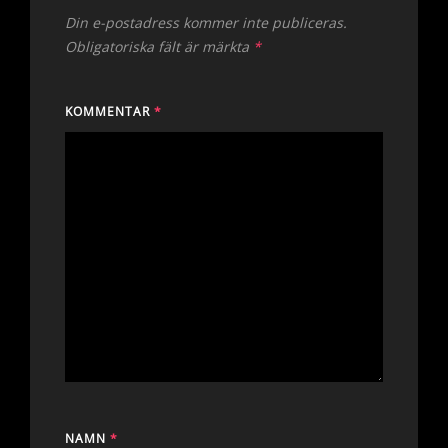
Din e-postadress kommer inte publiceras.
Obligatoriska fält är märkta
*
KOMMENTAR
*
NAMN
*