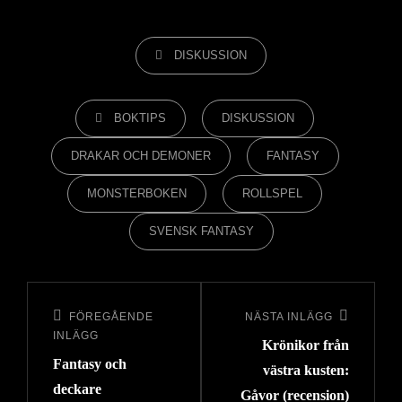
KATEGORIER
DISKUSSION
ETIKETTER,
BOKTIPS
DISKUSSION
DRAKAR OCH DEMONER
FANTASY
MONSTERBOKEN
ROLLSPEL
SVENSK FANTASY
Inläggsnavigering
FÖREGÅENDE
NÄSTA INLÄGG
Föregående
Nästa
INLÄGG
Krönikor från
inlägg
inlägg
Fantasy och
västra kusten:
deckare
Gåvor (recension)