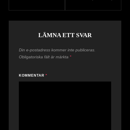
LÄMNA ETT SVAR
Din e-postadress kommer inte publiceras.
Obligatoriska fält är märkta
*
KOMMENTAR
*