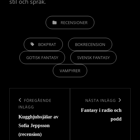
stil och språk.
KATEGORIER
RECENSIONER
ETIKETTER,
BOKPRAT
BOKRECENSION
GOTISK FANTASY
SVENSK FANTASY
VAMPYRER
Inläggsnavigering
Föregående
FÖREGÅENDE
Nästa
NÄSTA INLÄGG
INLÄGG
Fantasy i radio och
inlägg
inlägg
Kugghjulssjälar av
podd
Sofia Jeppsson
(recension)