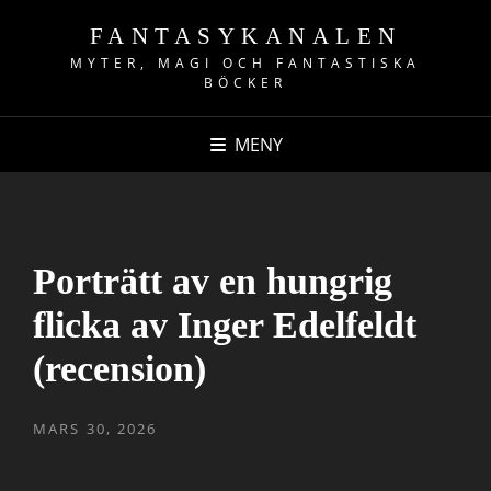
FANTASYKANALEN
MYTER, MAGI OCH FANTASTISKA
BÖCKER
MENY
Porträtt av en hungrig
flicka av Inger Edelfeldt
(recension)
PUBLICERAT
MARS 30, 2026
DEN