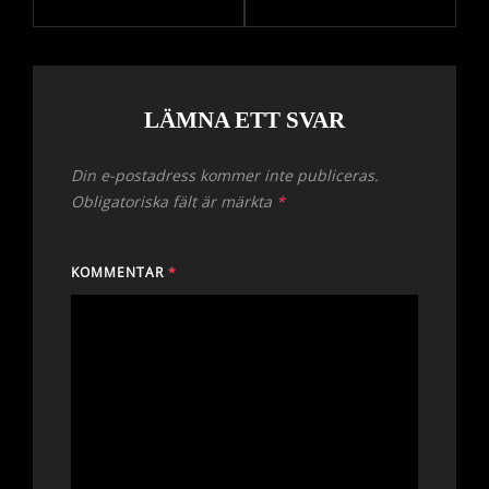
LÄMNA ETT SVAR
Din e-postadress kommer inte publiceras.
Obligatoriska fält är märkta
*
KOMMENTAR
*