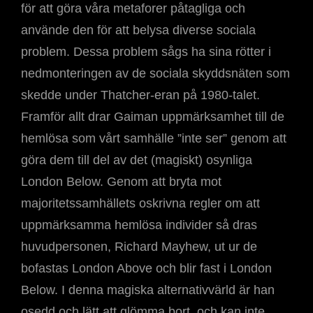
för att göra våra metaforer påtagliga och
använde den för att belysa diverse sociala
problem. Dessa problem sågs ha sina rötter i
nedmonteringen av de sociala skyddsnäten som
skedde under Thatcher-eran på 1980-talet.
Framför allt drar Gaiman uppmärksamhet till de
hemlösa som vårt samhälle ”inte ser” genom att
göra dem till del av det (magiskt) osynliga
London Below. Genom att bryta mot
majoritetssamhällets oskrivna regler om att
uppmärksamma hemlösa individer så dras
huvudpersonen, Richard Mayhew, ut ur de
bofastas London Above och blir fast i London
Below. I denna magiska alternativvärld är han
osedd och lätt att glömma bort, och kan inte