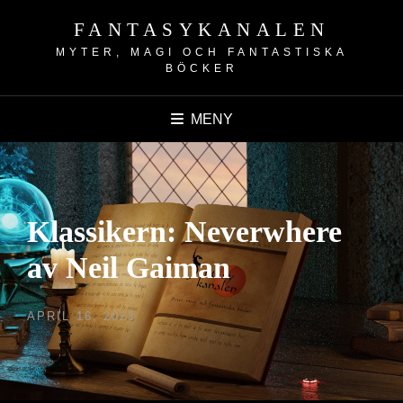
FANTASYKANALEN
MYTER, MAGI OCH FANTASTISKA
BÖCKER
MENY
Klassikern: Neverwhere
av Neil Gaiman
PUBLICERAT
APRIL 16, 2023
DEN