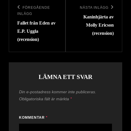
Inläggsnavigering
FÖREGÅENDE
NÄSTA INLÄGG
Föregående
Nästa
INLÄGG
Kaninhjärta av
inlägg
inlägg
Fallet från Eden av
Molly Ericson
E.P. Uggla
(recension)
(recension)
LÄMNA ETT SVAR
Din e-postadress kommer inte publiceras.
Obligatoriska fält är märkta
*
KOMMENTAR
*