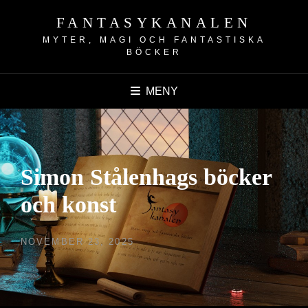
FANTASYKANALEN
MYTER, MAGI OCH FANTASTISKA
BÖCKER
MENY
Simon Stålenhags böcker
och konst
PUBLICERAT
NOVEMBER 23, 2025
DEN