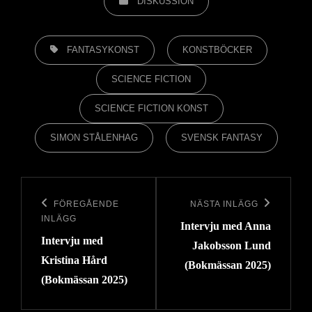
DISKUSSION
ETIKETTER,
FANTASYKONST
KONSTBÖCKER
SCIENCE FICTION
SCIENCE FICTION KONST
SIMON STÅLENHAG
SVENSK FANTASY
Inläggsnavigering
FÖREGÅENDE
NÄSTA INLÄGG
Föregående
Nästa
INLÄGG
Intervju med Anna
inlägg
inlägg
Intervju med
Jakobsson Lund
Kristina Hård
(Bokmässan 2025)
(Bokmässan 2025)