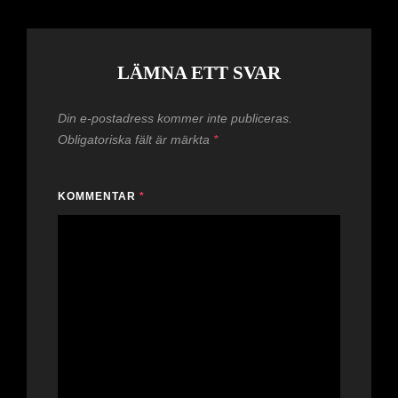
LÄMNA ETT SVAR
Din e-postadress kommer inte publiceras.
Obligatoriska fält är märkta
*
KOMMENTAR
*