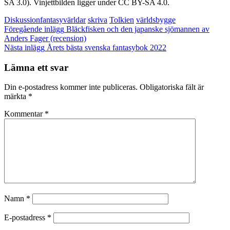
SA 3.0). Vinjettbilden ligger under CC BY-SA 4.0.
Kategorier
Etiketter,
Diskussion
fantasyvärldar
skriva
Tolkien
världsbygge
Inläggsnavigering
Föregående
Föregående inlägg
Bläckfisken och den japanske sjömannen av
inlägg
Anders Fager (recension)
Nästa
Nästa inlägg
Årets bästa svenska fantasybok 2022
inlägg
Lämna ett svar
Din e-postadress kommer inte publiceras.
Obligatoriska fält är
märkta
*
Kommentar
*
Namn
*
E-postadress
*