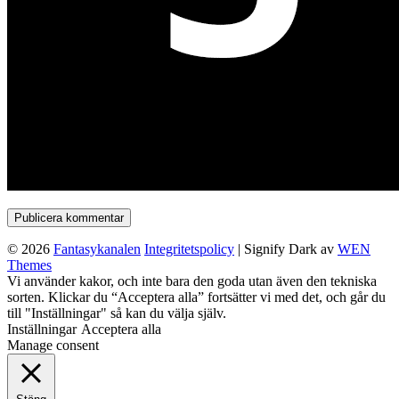
© 2026
Fantasykanalen
Integritetspolicy
|
Signify Dark av
WEN
Themes
Rulla
Vi använder kakor, och inte bara den goda utan även den tekniska
upp
sorten. Klickar du “Acceptera alla” fortsätter vi med det, och går du
till "Inställningar" så kan du välja själv.
Inställningar
Acceptera alla
Manage consent