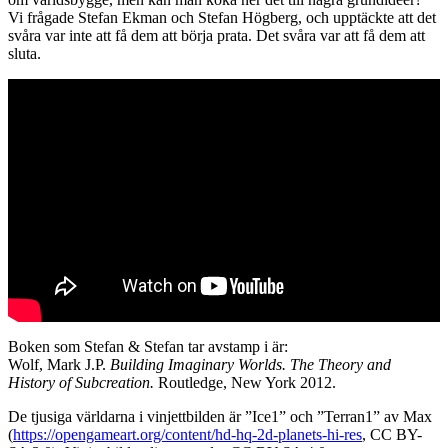
Vi frågade Stefan Ekman och Stefan Högberg, och upptäckte att det
svåra var inte att få dem att börja prata. Det svåra var att få dem att
sluta.
Boken som Stefan & Stefan tar avstamp i är:
Wolf, Mark J.P.
Building Imaginary Worlds. The Theory and
History of Subcreation.
Routledge, New York 2012.
De tjusiga världarna i vinjettbilden är ”Ice1” och ”Terran1” av Max
(
https://opengameart.org/content/hd-hq-2d-planets-hi-res
, CC BY-