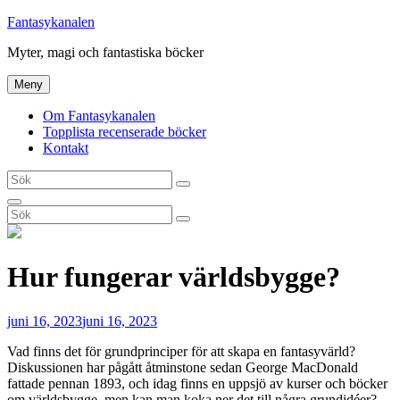
Hoppa
Fantasykanalen
till
Myter, magi och fantastiska böcker
innehåll
Meny
Om Fantasykanalen
Topplista recenserade böcker
Kontakt
Sök
Sök
efter:
Sök
Sök
Sök
efter:
Hur fungerar världsbygge?
publicerat
juni 16, 2023
juni 16, 2023
den
Vad finns det för grundprinciper för att skapa en fantasyvärld?
Diskussionen har pågått åtminstone sedan George MacDonald
fattade pennan 1893, och idag finns en uppsjö av kurser och böcker
om världsbygge, men kan man koka ner det till några grundidéer?