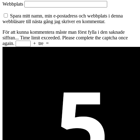
Webbplats
Spara mitt namn, min e-postadress och webbplats i denna
webbläsare till nästa gång jag skriver en kommentar.
För att kunna kommentera måste man först fylla i den saknade
siffran...
Time limit exceeded. Please complete the captcha once
again.
+
tre
=