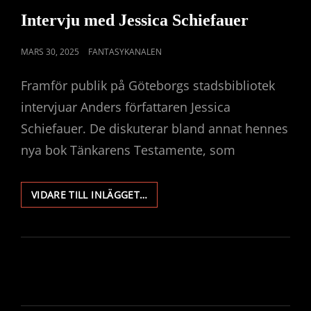
LINKS
Intervju med Jessica Schiefauer
PUBLICERAT
MARS 30, 2025
FANTASYKANALEN
DEN
Framför publik på Göteborgs stadsbibliotek
intervjuar Anders författaren Jessica
Schiefauer. De diskuterar bland annat hennes
nya bok Tänkarens Testamente, som
INTERVJU
VIDARE TILL INLÄGGET…
MED
JESSICA
SCHIEFAUER