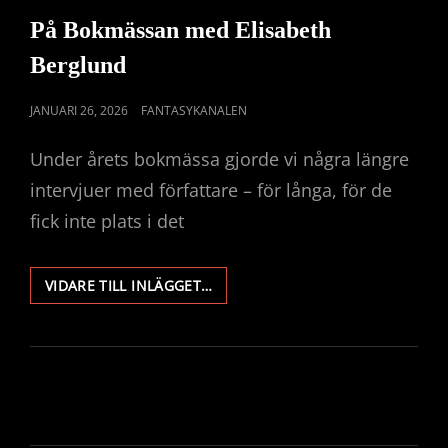
LINKS
På Bokmässan med Elisabeth
Berglund
PUBLICERAT
JANUARI 26, 2026
FANTASYKANALEN
DEN
Under årets bokmässa gjorde vi några längre
intervjuer med författare – för långa, för de
fick inte plats i det
PÅ
VIDARE TILL INLÄGGET…
BOKMÄSSAN
MED
ELISABETH
BERGLUND